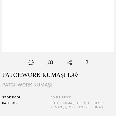
PATCHWORK KUMAŞI 1567
PATCHWORK KUMAŞI
STOK KODU
BDJLMEF331
KATEGORI
BÜTÜN KUMAŞLAR
,
ÇITIR DESENLİ
KUMAŞ
,
ÇİÇEK DESENLİ KUMAŞ