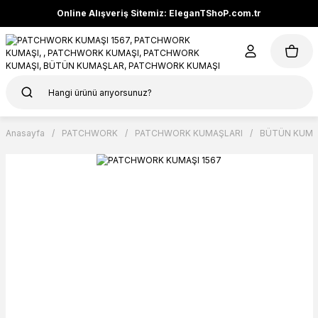
Online Alışveriş Sitemiz: EleganTShoP.com.tr
Anasayfa
PATCHWORK
PATCHWORK KUMAŞLARI
BÜTÜN KUMA