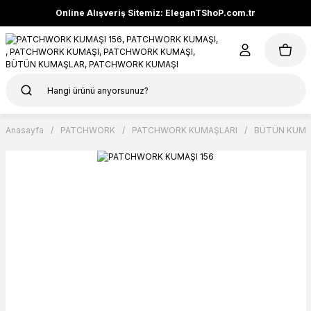
Online Alışveriş Sitemiz: EleganTShoP.com.tr
Anasayfa
PATCHWORK
PATCHWORK KUMAŞLARI
BÜTÜN KUMA