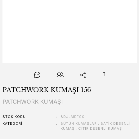
PATCHWORK KUMAŞI 156
PATCHWORK KUMAŞI
STOK KODU
BDJLMEF90
KATEGORI
BÜTÜN KUMAŞLAR
,
BATİK DESENLİ
KUMAŞ
,
ÇITIR DESENLİ KUMAŞ