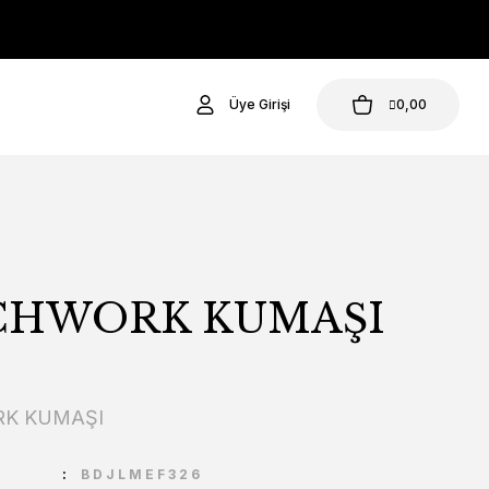
Üye Girişi
0,00
CHWORK KUMAŞI
K KUMAŞI
U
BDJLMEF326