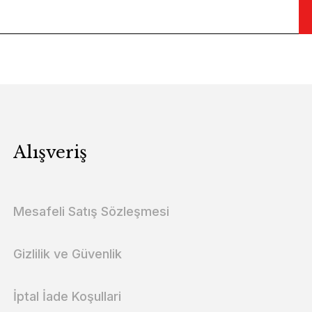
Alışveriş
Mesafeli Satış Sözleşmesi
Gizlilik ve Güvenlik
İptal İade Koşullari