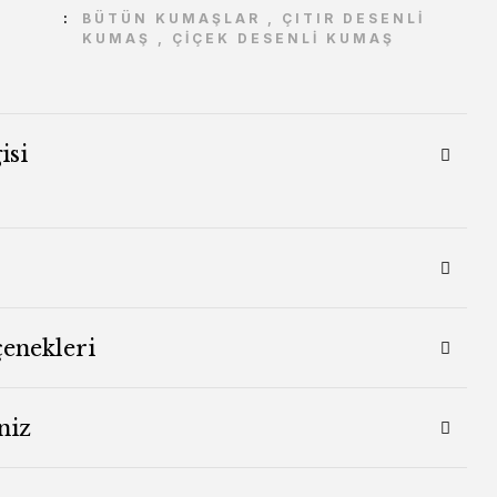
BÜTÜN KUMAŞLAR
,
ÇITIR DESENLİ
KUMAŞ
,
ÇİÇEK DESENLİ KUMAŞ
isi
çenekleri
niz