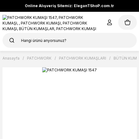
Online Alışveriş Sitemiz: EleganTShoP.com.tr
Anasayfa
PATCHWORK
PATCHWORK KUMAŞLARI
BÜTÜN KUMA