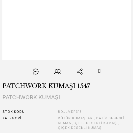
PATCHWORK KUMAŞI 1547
PATCHWORK KUMAŞI
STOK KODU
BDJLMEF315
KATEGORI
BÜTÜN KUMAŞLAR
,
BATİK DESENLİ
KUMAŞ
,
ÇITIR DESENLİ KUMAŞ
,
ÇİÇEK DESENLİ KUMAŞ