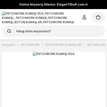
Online Alışveriş Sitemiz: EleganTShoP.com.tr
Anasayfa
PATCHWORK
PATCHWORK KUMAŞLARI
BÜTÜN KUMA