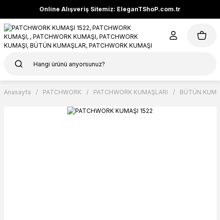
Online Alışveriş Sitemiz: EleganTShoP.com.tr
Anasayfa
PATCHWORK
PATCHWORK KUMAŞLARI
BÜTÜN KUMA