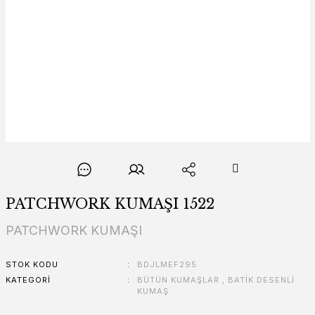
PATCHWORK KUMAŞI 1522
PATCHWORK KUMAŞI
STOK KODU
BDJLMEF295
KATEGORI
BÜTÜN KUMAŞLAR
,
BATİK DESENLİ
KUMAŞ