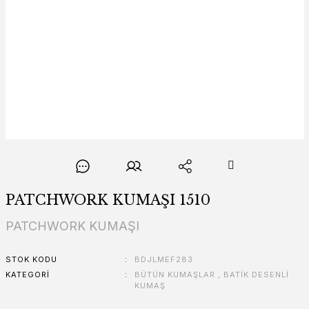
PATCHWORK KUMAŞI 1510
PATCHWORK KUMAŞI
STOK KODU
BDJLMEF283
KATEGORI
BÜTÜN KUMAŞLAR
,
BATİK DESENLİ
KUMAŞ