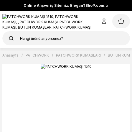
Online Alışveriş Sitemiz: EleganTShoP.com.tr
Anasayfa
PATCHWORK
PATCHWORK KUMAŞLARI
BÜTÜN KUMA