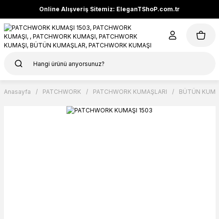
Online Alışveriş Sitemiz: EleganTShoP.com.tr
Anasayfa
PATCHWORK
PATCHWORK KUMAŞLARI
BÜTÜN KUMA