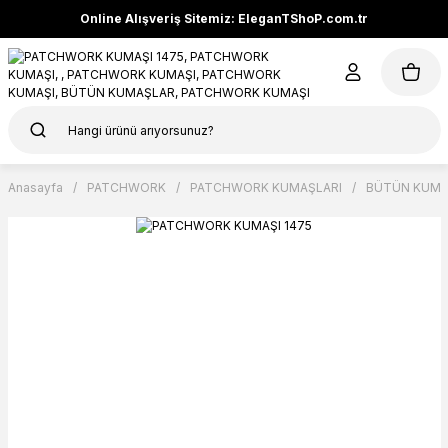
Online Alışveriş Sitemiz: EleganTShoP.com.tr
Anasayfa
PATCHWORK
PATCHWORK KUMAŞLARI
BÜTÜN KUMA