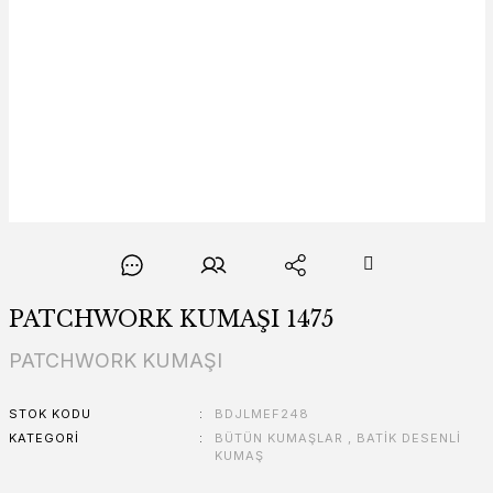
PATCHWORK KUMAŞI 1475
PATCHWORK KUMAŞI
STOK KODU
BDJLMEF248
KATEGORI
BÜTÜN KUMAŞLAR
,
BATİK DESENLİ
KUMAŞ