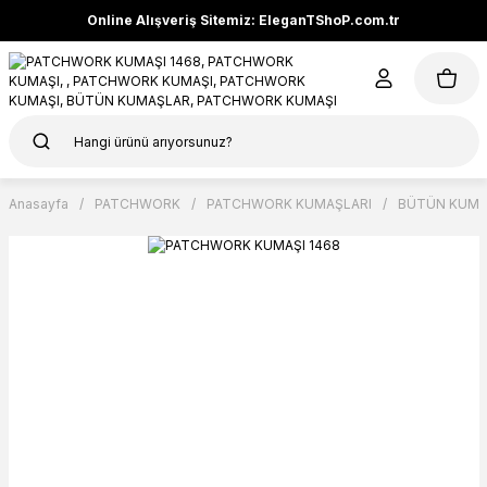
Online Alışveriş Sitemiz: EleganTShoP.com.tr
Anasayfa
PATCHWORK
PATCHWORK KUMAŞLARI
BÜTÜN KUMA