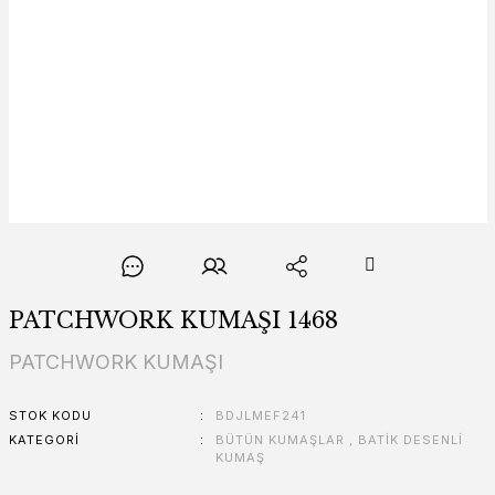
PATCHWORK KUMAŞI 1468
PATCHWORK KUMAŞI
STOK KODU
BDJLMEF241
KATEGORI
BÜTÜN KUMAŞLAR
,
BATİK DESENLİ
KUMAŞ