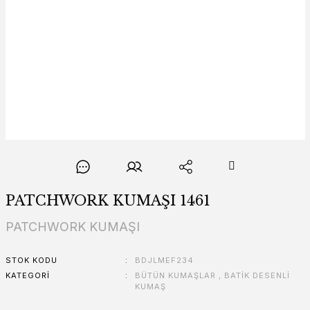
PATCHWORK KUMAŞI 1461
PATCHWORK KUMAŞI
STOK KODU
BDJLMEF234
KATEGORI
BÜTÜN KUMAŞLAR
,
BATİK DESENLİ
KUMAŞ