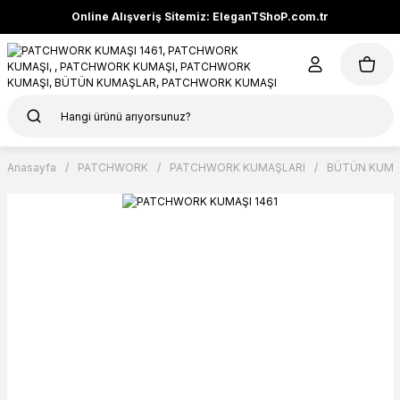
Online Alışveriş Sitemiz: EleganTShoP.com.tr
Anasayfa
PATCHWORK
PATCHWORK KUMAŞLARI
BÜTÜN KUMA