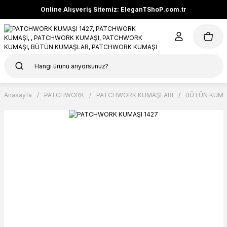
Online Alışveriş Sitemiz: EleganTShoP.com.tr
Anasayfa
PATCHWORK
PATCHWORK KUMAŞLARI
BÜTÜN KUMA