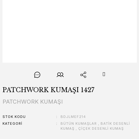
PATCHWORK KUMAŞI 1427
PATCHWORK KUMAŞI
STOK KODU
BDJLMEF214
KATEGORI
BÜTÜN KUMAŞLAR
,
BATİK DESENLİ
KUMAŞ
,
ÇİÇEK DESENLİ KUMAŞ