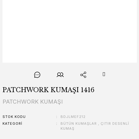
PATCHWORK KUMAŞI 1416
PATCHWORK KUMAŞI
STOK KODU
BDJLMEF212
KATEGORI
BÜTÜN KUMAŞLAR
,
ÇITIR DESENLİ
KUMAŞ