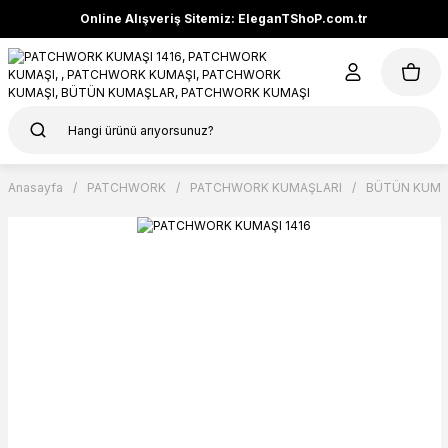
Online Alışveriş Sitemiz: EleganTShoP.com.tr
Anasayfa
PATCHWORK
PATCHWORK KUMAŞLARI
BÜTÜN KUMA