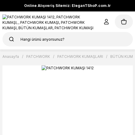
Online Alışveriş Sitemiz: EleganTShoP.com.tr
Anasayfa
PATCHWORK
PATCHWORK KUMAŞLARI
BÜTÜN KUMA