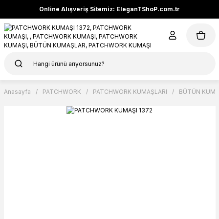
Online Alışveriş Sitemiz: EleganTShoP.com.tr
Anasayfa
PATCHWORK
PATCHWORK KUMAŞLARI
BÜTÜN KUMA