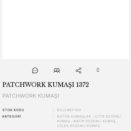
PATCHWORK KUMAŞI 1372
PATCHWORK KUMAŞI
STOK KODU
BDJLMEF180
KATEGORI
BÜTÜN KUMAŞLAR
,
ÇITIR DESENLİ
KUMAŞ
,
BATİK DESENLİ KUMAŞ
,
ÇİÇEK DESENLİ KUMAŞ