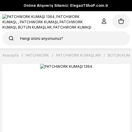
Online Alışveriş Sitemiz: EleganTShoP.com.tr
Anasayfa
PATCHWORK
PATCHWORK KUMAŞLARI
BÜTÜN KUMA