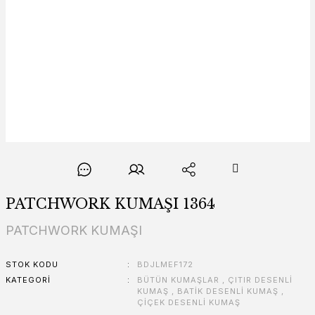
PATCHWORK KUMAŞI 1364
PATCHWORK KUMAŞI
STOK KODU
BDJLMEF172
KATEGORI
BÜTÜN KUMAŞLAR
,
ÇITIR DESENLİ
KUMAŞ
,
BATİK DESENLİ KUMAŞ
,
ÇİÇEK DESENLİ KUMAŞ