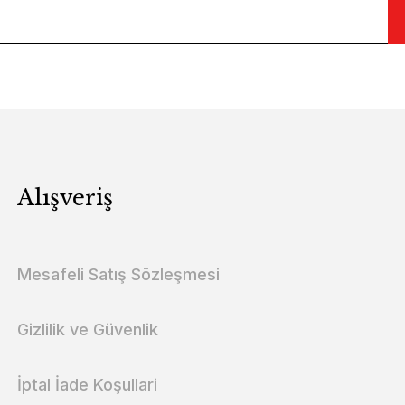
Alışveriş
Mesafeli Satış Sözleşmesi
Gizlilik ve Güvenlik
İptal İade Koşullari