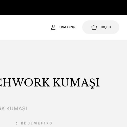
Üye Girişi
0,00
CHWORK KUMAŞI
K KUMAŞI
U
BDJLMEF170