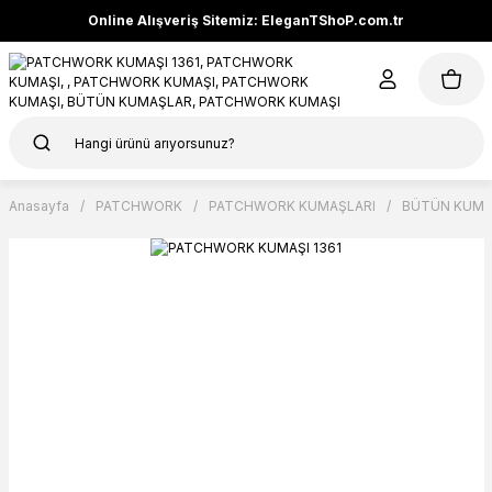
Online Alışveriş Sitemiz: EleganTShoP.com.tr
Anasayfa
PATCHWORK
PATCHWORK KUMAŞLARI
BÜTÜN KUMA