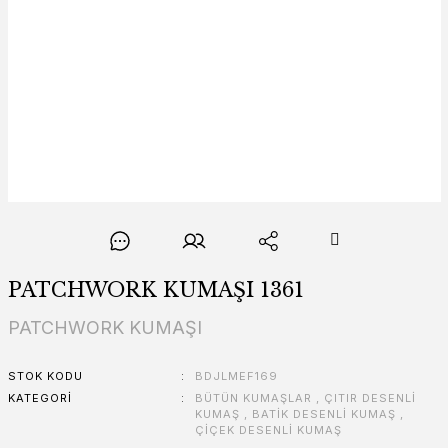
PATCHWORK KUMAŞI 1361
PATCHWORK KUMAŞI
STOK KODU
BDJLMEF169
KATEGORI
BÜTÜN KUMAŞLAR
,
ÇITIR DESENLİ
KUMAŞ
,
BATİK DESENLİ KUMAŞ
,
ÇİÇEK DESENLİ KUMAŞ