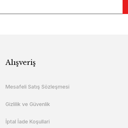
Alışveriş
Mesafeli Satış Sözleşmesi
Gizlilik ve Güvenlik
İptal İade Koşullari