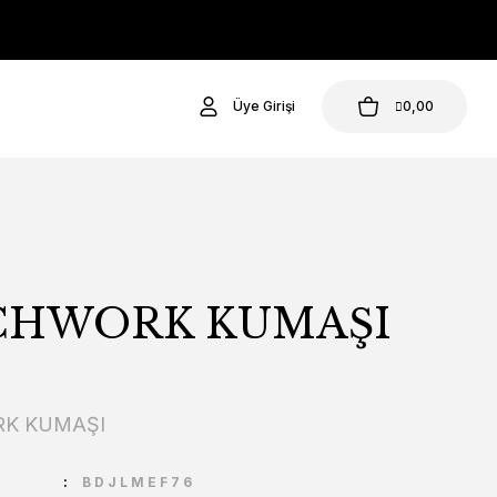
Üye Girişi
0,00
CHWORK KUMAŞI
K KUMAŞI
U
BDJLMEF76