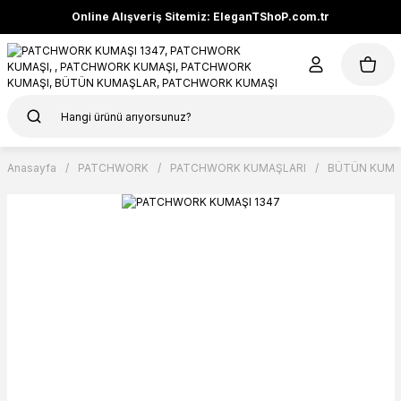
Online Alışveriş Sitemiz: EleganTShoP.com.tr
Anasayfa
PATCHWORK
PATCHWORK KUMAŞLARI
BÜTÜN KUMA