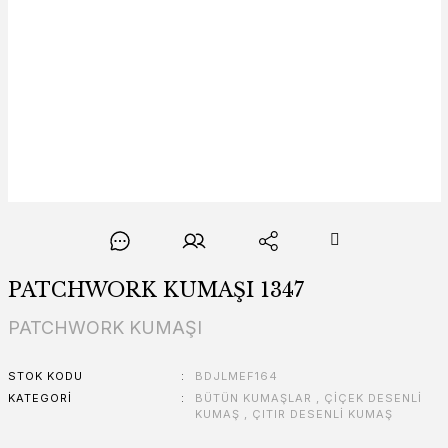
PATCHWORK KUMAŞI 1347
PATCHWORK KUMAŞI
STOK KODU
BDJLMEF164
KATEGORI
BÜTÜN KUMAŞLAR
,
ÇİÇEK DESENLİ
KUMAŞ
,
ÇITIR DESENLİ KUMAŞ