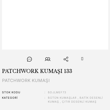
PATCHWORK KUMAŞI 133
PATCHWORK KUMAŞI
STOK KODU
BDJLMEF73
KATEGORI
BÜTÜN KUMAŞLAR
,
BATİK DESENLİ
KUMAŞ
,
ÇITIR DESENLİ KUMAŞ