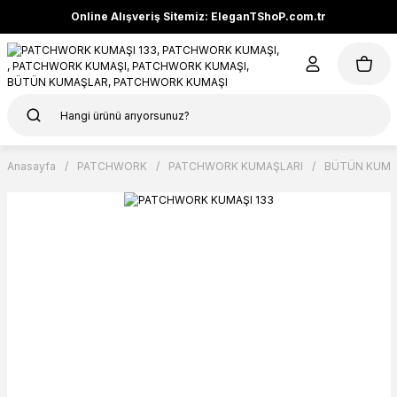
Online Alışveriş Sitemiz: EleganTShoP.com.tr
Anasayfa
PATCHWORK
PATCHWORK KUMAŞLARI
BÜTÜN KUMA