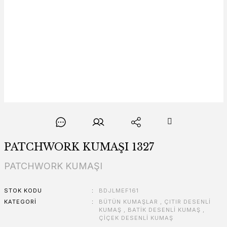
PATCHWORK KUMAŞI 1327
PATCHWORK KUMAŞI
STOK KODU
BDJLMEF161
KATEGORI
BÜTÜN KUMAŞLAR
,
ÇITIR DESENLİ
KUMAŞ
,
BATİK DESENLİ KUMAŞ
,
ÇİÇEK DESENLİ KUMAŞ