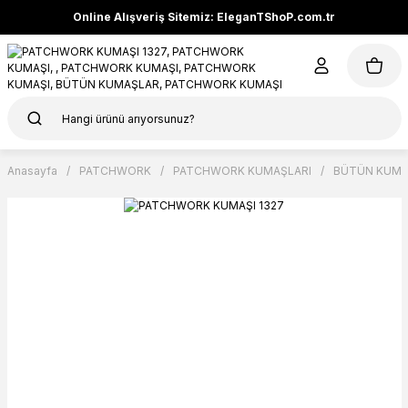
Online Alışveriş Sitemiz: EleganTShoP.com.tr
Anasayfa
PATCHWORK
PATCHWORK KUMAŞLARI
BÜTÜN KUMA