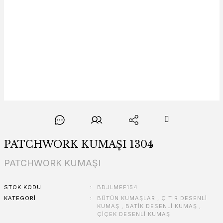
PATCHWORK KUMAŞI 1304
PATCHWORK KUMAŞI
STOK KODU
BDJLMEF154
KATEGORI
BÜTÜN KUMAŞLAR
,
ÇITIR DESENLİ
KUMAŞ
,
BATİK DESENLİ KUMAŞ
,
ÇİÇEK DESENLİ KUMAŞ