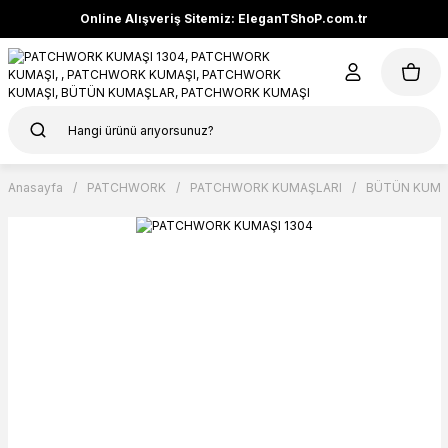
Online Alışveriş Sitemiz: EleganTShoP.com.tr
Anasayfa
PATCHWORK
PATCHWORK KUMAŞLARI
BÜTÜN KUMA