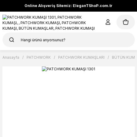
Online Alışveriş Sitemiz: EleganTShoP.com.tr
Anasayfa
PATCHWORK
PATCHWORK KUMAŞLARI
BÜTÜN KUMA