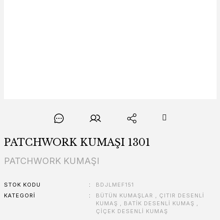
PATCHWORK KUMAŞI 1301
PATCHWORK KUMAŞI
STOK KODU
BDJLMEF151
KATEGORI
BÜTÜN KUMAŞLAR
,
ÇITIR DESENLİ
KUMAŞ
,
BATİK DESENLİ KUMAŞ
,
ÇİÇEK DESENLİ KUMAŞ