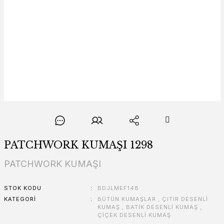
PATCHWORK KUMAŞI 1298
PATCHWORK KUMAŞI
STOK KODU
BDJLMEF148
KATEGORI
BÜTÜN KUMAŞLAR
,
ÇITIR DESENLİ
KUMAŞ
,
BATİK DESENLİ KUMAŞ
,
ÇİÇEK DESENLİ KUMAŞ