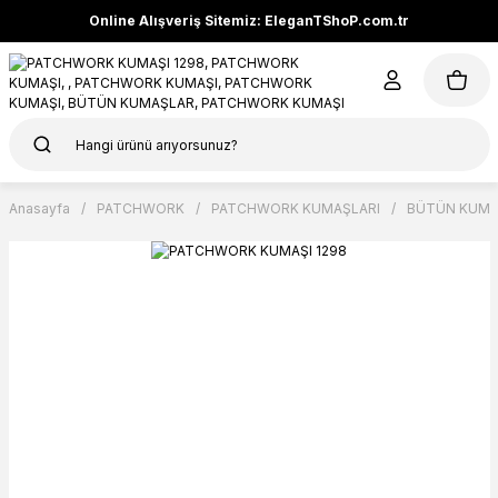
Online Alışveriş Sitemiz: EleganTShoP.com.tr
Anasayfa
PATCHWORK
PATCHWORK KUMAŞLARI
BÜTÜN KUMA