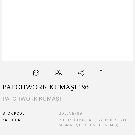
PATCHWORK KUMAŞI 126
PATCHWORK KUMAŞI
STOK KODU
BDJLMEF69
KATEGORI
BÜTÜN KUMAŞLAR
,
BATİK DESENLİ
KUMAŞ
,
ÇITIR DESENLİ KUMAŞ