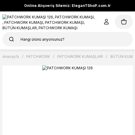
Online Alışveriş Sitemiz: EleganTShoP.com.tr
Anasayfa
PATCHWORK
PATCHWORK KUMAŞLARI
BÜTÜN KUMA