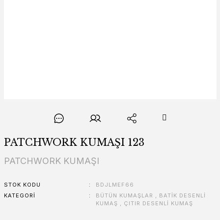
PATCHWORK KUMAŞI 123
PATCHWORK KUMAŞI
STOK KODU
BDJLMEF66
KATEGORI
BÜTÜN KUMAŞLAR
,
BATİK DESENLİ
KUMAŞ
,
ÇITIR DESENLİ KUMAŞ