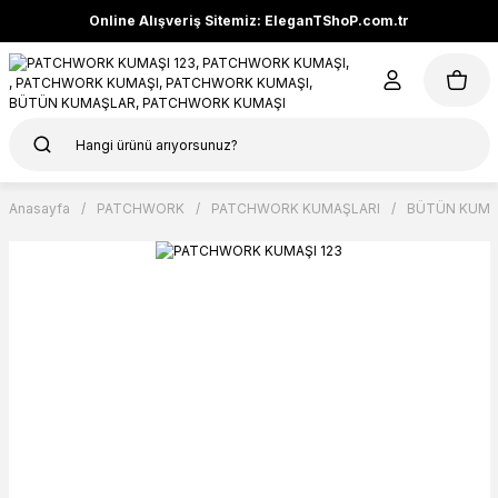
Online Alışveriş Sitemiz: EleganTShoP.com.tr
Anasayfa
PATCHWORK
PATCHWORK KUMAŞLARI
BÜTÜN KUMA