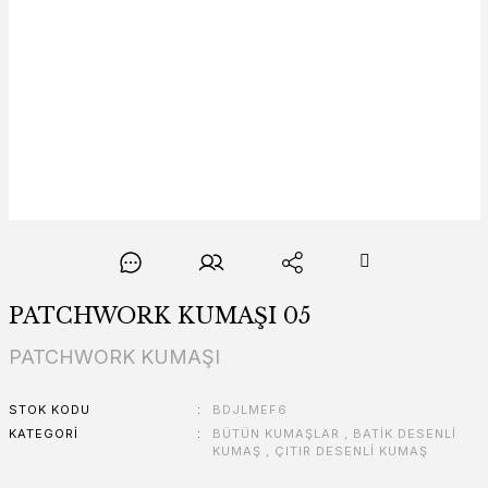
PATCHWORK KUMAŞI 05
PATCHWORK KUMAŞI
STOK KODU
BDJLMEF6
KATEGORI
BÜTÜN KUMAŞLAR
,
BATİK DESENLİ
KUMAŞ
,
ÇITIR DESENLİ KUMAŞ