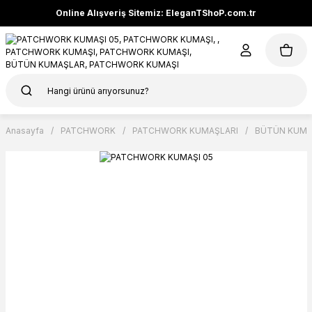
Online Alışveriş Sitemiz: EleganTShoP.com.tr
Anasayfa
PATCHWORK
PATCHWORK KUMAŞLARI
BÜTÜN KUMA