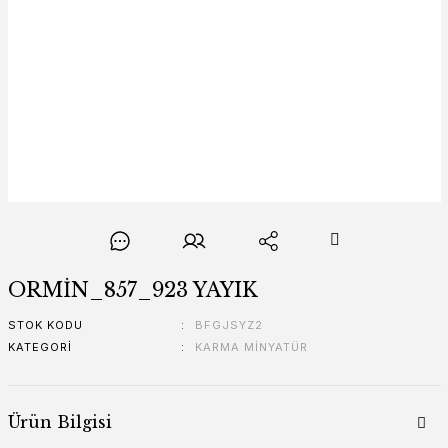
ORMİN_857_923 YAYIK
STOK KODU
BFGJSYZ2
KATEGORI
KARMA MİNYATÜR
Ürün Bilgisi