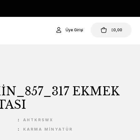
Üye Girişi
0,00
İN_857_317 EKMEK
TASI
U
AHTKRSWX
KARMA MİNYATÜR