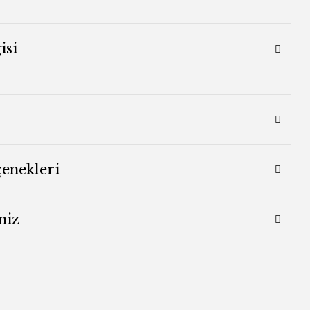
isi
çenekleri
niz