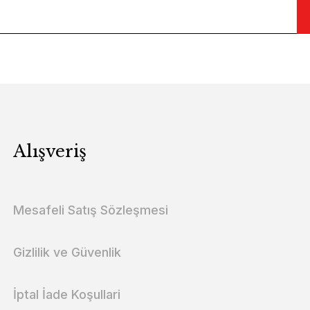
Alışveriş
Mesafeli Satış Sözleşmesi
Gizlilik ve Güvenlik
İptal İade Koşullari