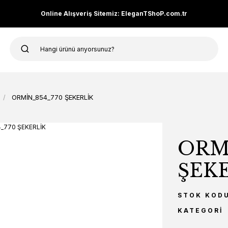
Online Alışveriş Sitemiz: EleganTShoP.com.tr
ORMİN_854_770 ŞEKERLİK
ORM
ŞEK
STOK KOD
KATEGORI