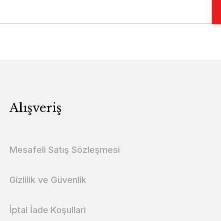
Alışveriş
Mesafeli Satış Sözleşmesi
Gizlilik ve Güvenlik
İptal İade Koşullari