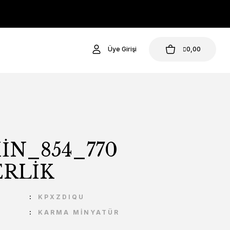
Üye Girişi
0,00
İN_854_770
ERLİK
U
KPXZDIQU
KARMA MİNYATÜR