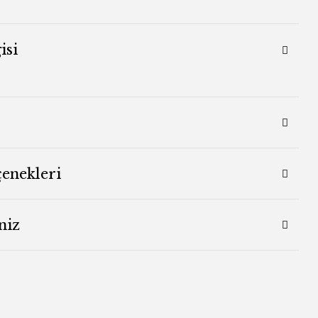
isi
çenekleri
niz