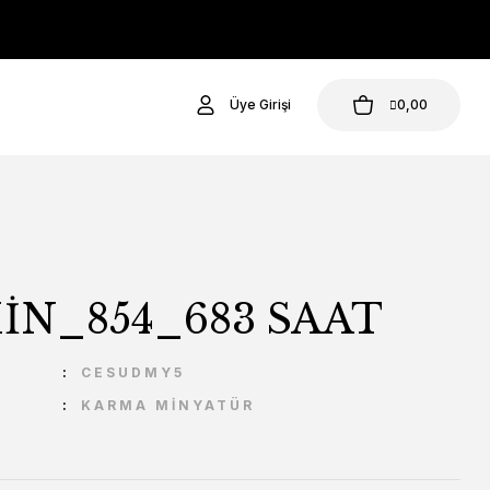
Üye Girişi
0,00
İN_854_683 SAAT
U
CESUDMY5
KARMA MİNYATÜR