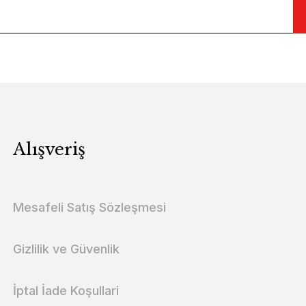
Alışveriş
Mesafeli Satış Sözleşmesi
Gizlilik ve Güvenlik
İptal İade Koşullari