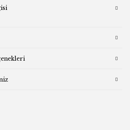
isi
çenekleri
niz