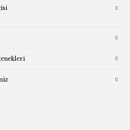
isi
çenekleri
niz