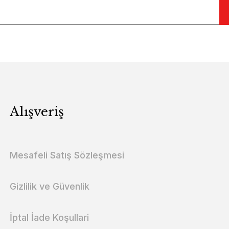
Alışveriş
Mesafeli Satış Sözleşmesi
Gizlilik ve Güvenlik
İptal İade Koşullari