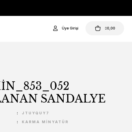
Üye Girişi
0,00
İN_853_052
LANAN SANDALYE
U
JTUYQUY7
KARMA MİNYATÜR