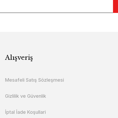
Alışveriş
Mesafeli Satış Sözleşmesi
Gizlilik ve Güvenlik
İptal İade Koşullari