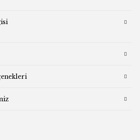
isi
çenekleri
niz