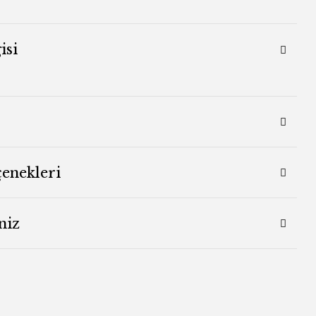
isi
çenekleri
niz