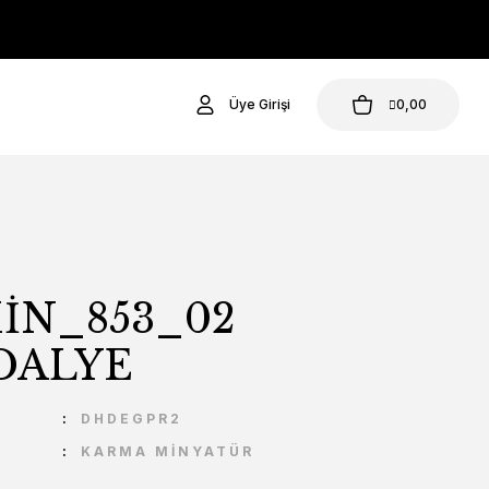
Üye Girişi
0,00
İN_853_02
DALYE
U
DHDEGPR2
KARMA MİNYATÜR