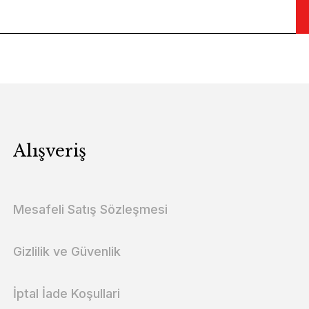
Alışveriş
Mesafeli Satış Sözleşmesi
Gizlilik ve Güvenlik
İptal İade Koşullari