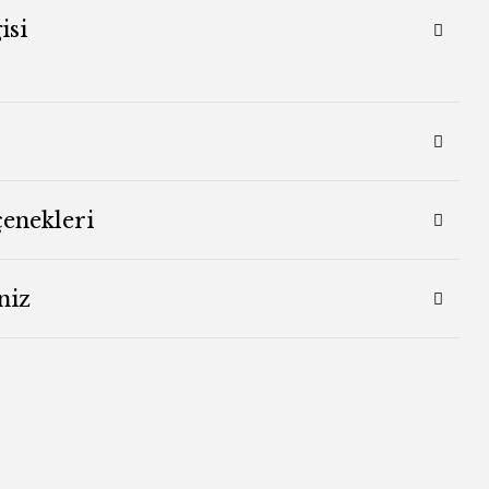
isi
çenekleri
niz