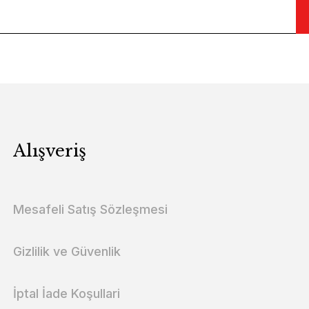
Alışveriş
Mesafeli Satış Sözleşmesi
Gizlilik ve Güvenlik
İptal İade Koşullari