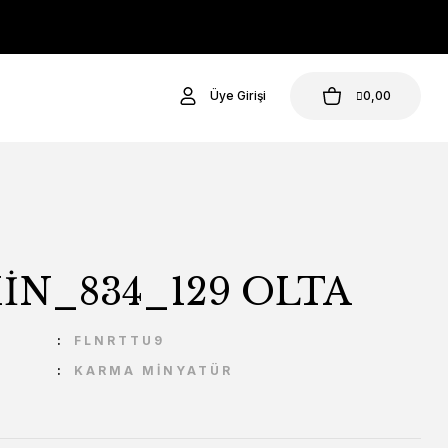
Üye Girişi
0,00
İN_834_129 OLTA
U
FLNRTTU9
KARMA MİNYATÜR