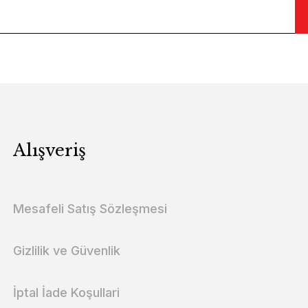
Alışveriş
Mesafeli Satış Sözleşmesi
Gizlilik ve Güvenlik
İptal İade Koşullari