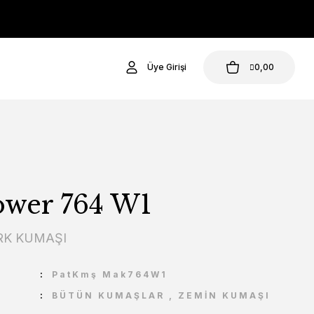
Üye Girişi
0,00
wer 764 W1
K KUMAŞI
U
PatKmş Mak764W1
BÜTÜN KUMAŞLAR
,
ZEMİN KUMAŞI