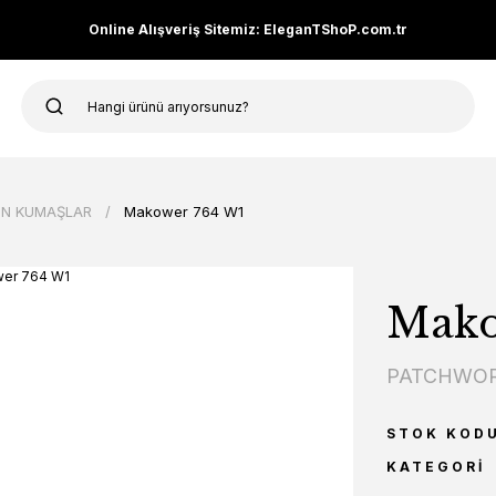
Online Alışveriş Sitemiz: EleganTShoP.com.tr
N KUMAŞLAR
Makower 764 W1
Mako
PATCHWOR
STOK KOD
KATEGORI