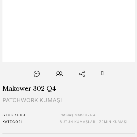
Makower 302 Q4
PATCHWORK KUMAŞI
STOK KODU
PatKmş Mak302Q4
KATEGORI
BÜTÜN KUMAŞLAR
,
ZEMİN KUMAŞI