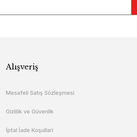
Alışveriş
Mesafeli Satış Sözleşmesi
Gizlilik ve Güvenlik
İptal İade Koşullari