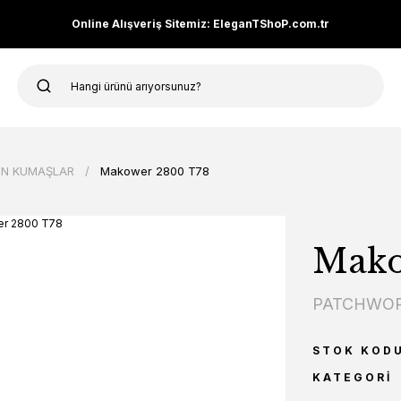
Online Alışveriş Sitemiz: EleganTShoP.com.tr
N KUMAŞLAR
Makower 2800 T78
Mako
PATCHWOR
STOK KOD
KATEGORI