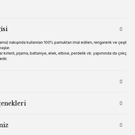
isi
ama) nakışında kullanılan 100% pamuktan imal edilen, rengarenk ve çeşit
maşlar.
r kırlent, pijama, battaniye, etek, elbise, perdelik vb. yapımında da çokç
edir.
çenekleri
niz