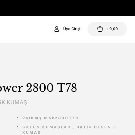
Üye Girişi
0,00
wer 2800 T78
K KUMAŞI
U
PatKmş Mak2800T78
BÜTÜN KUMAŞLAR
,
BATİK DESENLİ
KUMAŞ