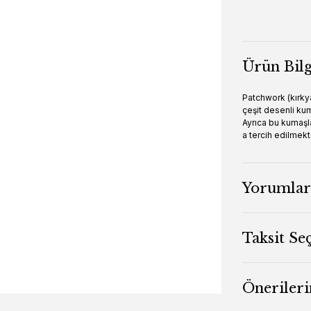
Ürün Bilg
Patchwork (kırky
çeşit desenli ku
Ayrıca bu kumaşla
a tercih edilmekt
Yorumlar
Taksit Se
Önerileri