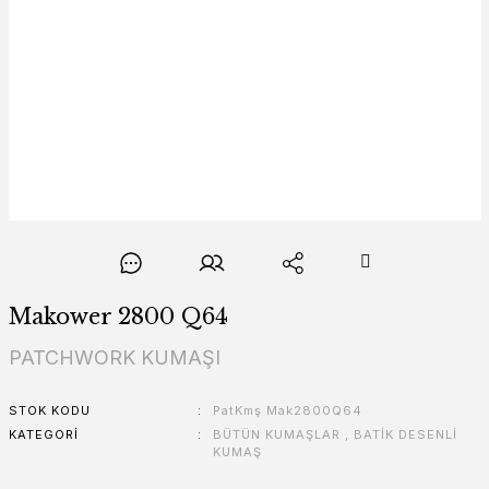
Makower 2800 Q64
PATCHWORK KUMAŞI
STOK KODU
PatKmş Mak2800Q64
KATEGORI
BÜTÜN KUMAŞLAR
,
BATİK DESENLİ
KUMAŞ