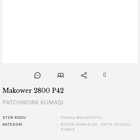
Makower 2800 P42
PATCHWORK KUMAŞI
STOK KODU
PatKmş Mak2800P42
KATEGORI
BÜTÜN KUMAŞLAR
,
BATİK DESENLİ
KUMAŞ