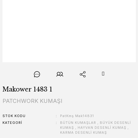
Makower 1483 1
PATCHWORK KUMAŞI
STOK KODU
PatKmş Mak14831
KATEGORI
BÜTÜN KUMAŞLAR
,
BÜYÜK DESENLİ
KUMAŞ
,
HAYVAN DESENLİ KUMAŞ
,
KARMA DESENLİ KUMAŞ