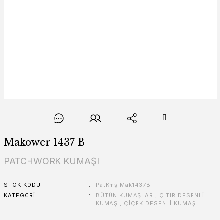
Makower 1437 B
PATCHWORK KUMAŞI
STOK KODU
PatKmş Mak1437B
KATEGORI
BÜTÜN KUMAŞLAR
,
ÇITIR DESENLİ
KUMAŞ
,
ÇİÇEK DESENLİ KUMAŞ