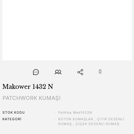
Makower 1432 N
PATCHWORK KUMAŞI
STOK KODU
PatKmş Mak1432N
KATEGORI
BÜTÜN KUMAŞLAR
,
ÇITIR DESENLİ
KUMAŞ
,
ÇİÇEK DESENLİ KUMAŞ