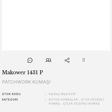
Makower 1431 P
PATCHWORK KUMAŞI
STOK KODU
PatKmş Mak1431P
KATEGORI
BÜTÜN KUMAŞLAR
,
ÇITIR DESENLİ
KUMAŞ
,
ÇİÇEK DESENLİ KUMAŞ