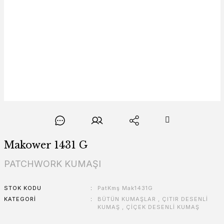
Makower 1431 G
PATCHWORK KUMAŞI
STOK KODU
PatKmş Mak1431G
KATEGORI
BÜTÜN KUMAŞLAR
,
ÇITIR DESENLİ
KUMAŞ
,
ÇİÇEK DESENLİ KUMAŞ