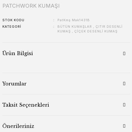
PATCHWORK KUMAŞI
MOZAİK
STOK KODU
PatKmş Mak1431B
KATEGORI
BÜTÜN KUMAŞLAR
,
ÇITIR DESENLİ
KUMAŞ
,
ÇİÇEK DESENLİ KUMAŞ
Ürün Bilgisi
Yorumlar
Taksit Seçenekleri
Önerileriniz