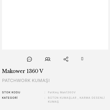
Makower 1360 V
PATCHWORK KUMAŞI
STOK KODU
PatKmş Mak1360V
KATEGORI
BÜTÜN KUMAŞLAR
,
KARMA DESENLİ
KUMAŞ