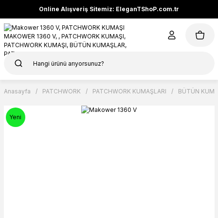
Online Alışveriş Sitemiz: EleganTShoP.com.tr
Anasayfa
PATCHWORK
PATCHWORK KUMAŞLARI
BÜTÜN KUMA
Yeni