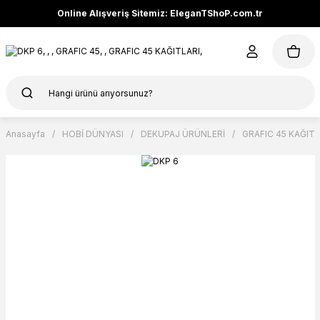
Online Alışveriş Sitemiz: EleganTShoP.com.tr
Anasayfa
HOBİ DÜNYASI
DEKUPAJ ÜRÜNLERİ
GRAFIC 45 KAĞITL