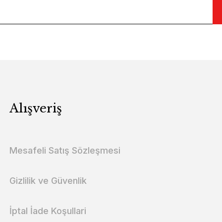
Alışveriş
Mesafeli Satış Sözleşmesi
Gizlilik ve Güvenlik
İptal İade Koşullari