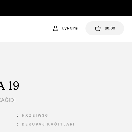
Üye Girişi
0,00
 19
AĞIDI
U
HXZEIW36
DEKUPAJ KAĞITLARI